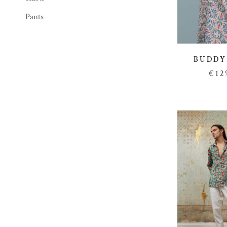
Pants
BUDDY
€12