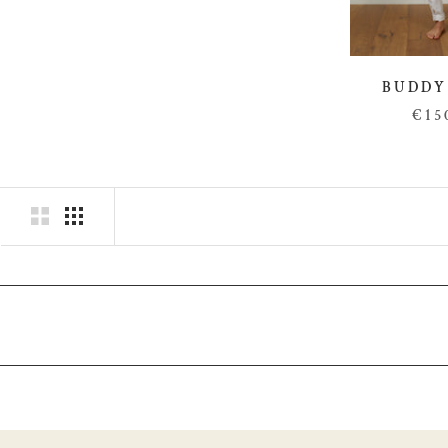
BUDDY
€15